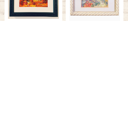
182 CHARLES WYSOC
013 Tulip Garden 送料
KI 『秋』 送料無料
無料
¥40,000
¥44,000
キーワードから探す
カテゴリから探す
Home
シャドーボックス作品
◇サイズ別 中サイズ
036&039 梅にうぐいす&
109 Pie Kitchen 送料無
椿 ２本セット 送料無料
料