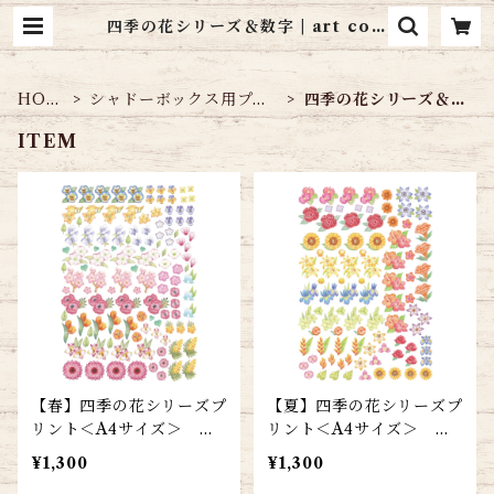
四季の花シリーズ＆数字 | art cott
age シャドーボックス通販
HOM
シャドーボックス用プリ
四季の花シリーズ＆数
E
ント
字
ITEM
【春】四季の花シリーズプ
【夏】四季の花シリーズプ
リント＜A4サイズ＞ 送
リント＜A4サイズ＞ 送
料込み
料込み
¥1,300
¥1,300