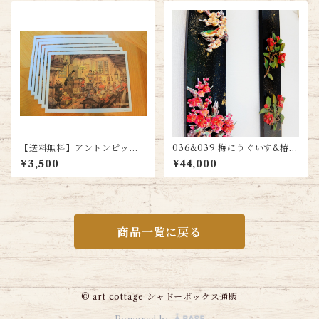
【送料無料】アントンピック
036&039 梅にうぐいす&椿
寺子屋 シャドーボックス用プ
２本セット 送料無料
¥3,500
¥44,000
リント６枚＋カット指示書付
き
商品一覧に戻る
© art cottage シャドーボックス通販