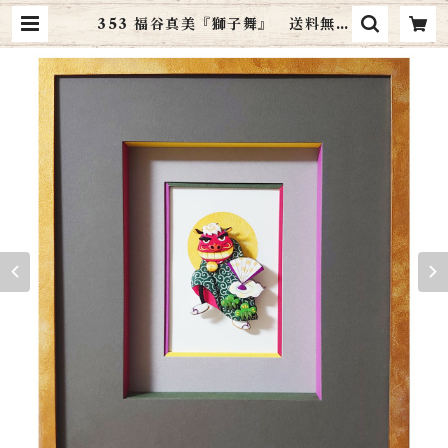
353 福谷真美『獅子舞』 送料無料
| art cottage シャドーボックス通
販