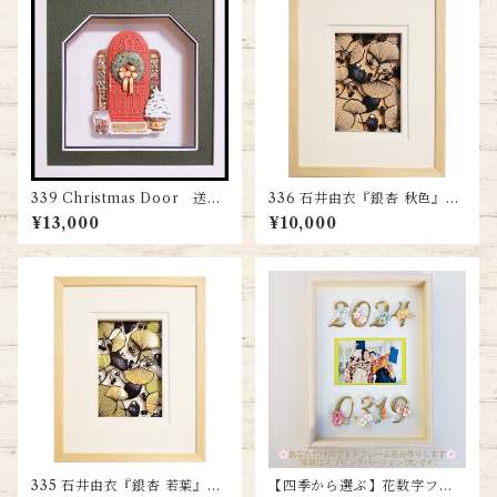
339 Christmas Door 送料
336 石井由衣『銀杏 秋色』
無料
送料無料
¥13,000
¥10,000
335 石井由衣『銀杏 若葉』
【四季から選ぶ】花数字フォ