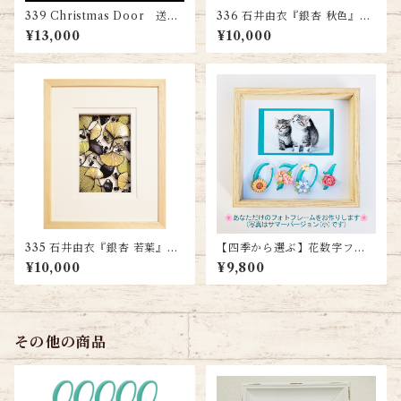
339 Christmas Door 送料
336 石井由衣『銀杏 秋色』
無料
送料無料
¥13,000
¥10,000
335 石井由衣『銀杏 若葉』
【四季から選ぶ】花数字フォ
送料無料
トフレーム（スモールサイ
¥10,000
¥9,800
ズ）
その他の商品