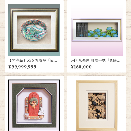
【非売品】356 九谷焼『色絵
347 永楽屋 町屋手拭『紫陽花
楼閣山水図鉢』
とカタツムリ』 送料無料
¥99,999,999
¥160,000