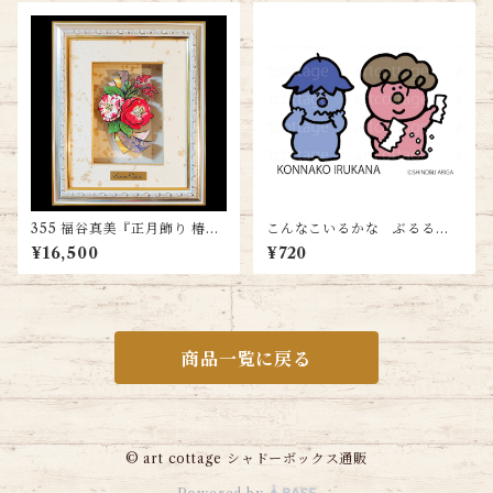
355 福谷真美『正月飾り 椿』
こんなこいるかな ぶるる＆
送料無料
ぽいっと＜ハガキサイズ＞送
¥16,500
¥720
料無料
商品一覧に戻る
© art cottage シャドーボックス通販