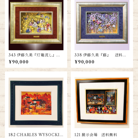
343 伊藤久美『灯篭流し』
338 伊藤久美『藤』 送料無
送料無料
料
¥90,000
¥90,000
182 CHARLES WYSOCKI
121 展示会場 送料無料