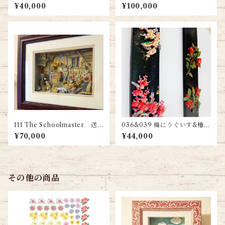
『秋』 送料無料
¥40,000
¥100,000
111 The Schoolmaster 送
036&039 梅にうぐいす&椿
料無料
２本セット 送料無料
¥70,000
¥44,000
その他の商品