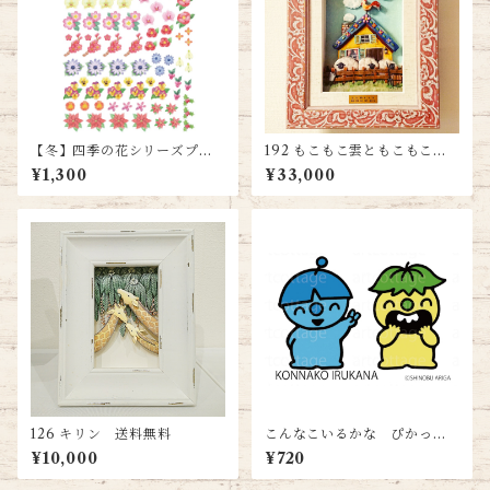
【冬】四季の花シリーズプリ
192 もこもこ雲ともこもこ
ント＜A4サイズ＞ 送料込み
羊 送料無料
¥1,300
¥33,000
126 キリン 送料無料
こんなこいるかな ぴかっと
＆げらら＜ハガキサイズ＞送
¥10,000
¥720
料無料