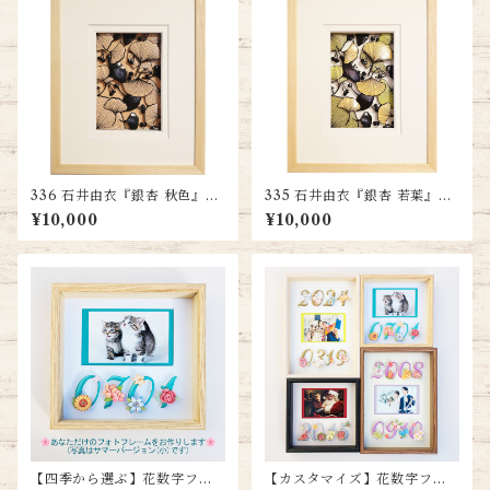
336 石井由衣『銀杏 秋色』
335 石井由衣『銀杏 若葉』
送料無料
送料無料
¥10,000
¥10,000
【四季から選ぶ】花数字フォ
【カスタマイズ】花数字フォ