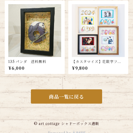
135 パンダ 送料無料
【カスタマイズ】花数字フォ
トフレーム（スモールサイ
¥6,000
¥9,800
ズ）
商品一覧に戻る
© art cottage シャドーボックス通販