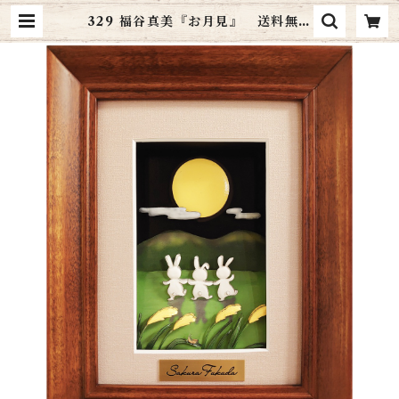
329 福谷真美『お月見』 送料無料
| art cottage シャドーボックス通
販