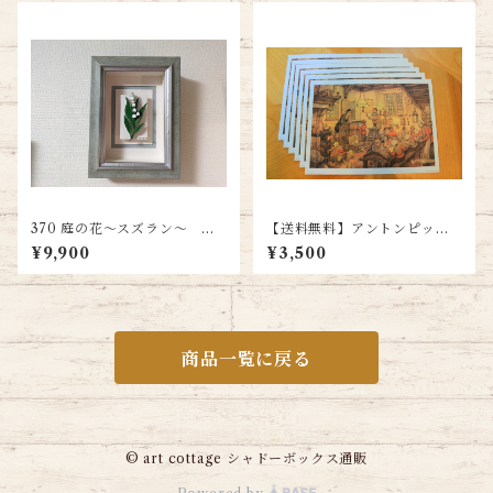
370 庭の花～スズラン～ 送
【送料無料】アントンピック
料無料
寺子屋 シャドーボックス用プ
¥9,900
¥3,500
リント６枚＋カット指示書付
き
商品一覧に戻る
© art cottage シャドーボックス通販