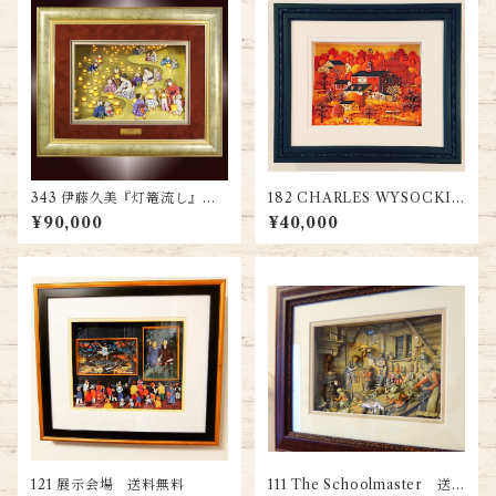
343 伊藤久美『灯篭流し』
182 CHARLES WYSOCKI
送料無料
『秋』 送料無料
¥90,000
¥40,000
121 展示会場 送料無料
111 The Schoolmaster 送