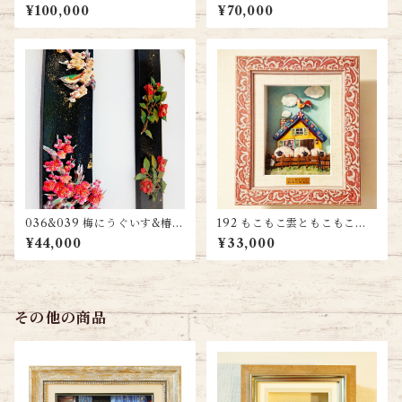
料無料
¥100,000
¥70,000
036&039 梅にうぐいす&椿
192 もこもこ雲ともこもこ
２本セット 送料無料
羊 送料無料
¥44,000
¥33,000
その他の商品