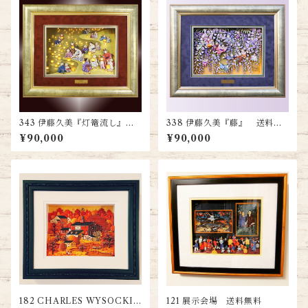
343 伊藤久美『灯篭流し』
338 伊藤久美『藤』 送料無
送料無料
料
¥90,000
¥90,000
182 CHARLES WYSOCKI
121 展示会場 送料無料