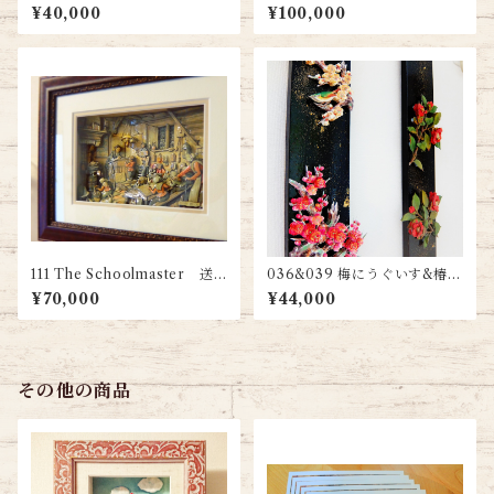
『秋』 送料無料
¥40,000
¥100,000
111 The Schoolmaster 送
036&039 梅にうぐいす&椿
料無料
２本セット 送料無料
¥70,000
¥44,000
その他の商品