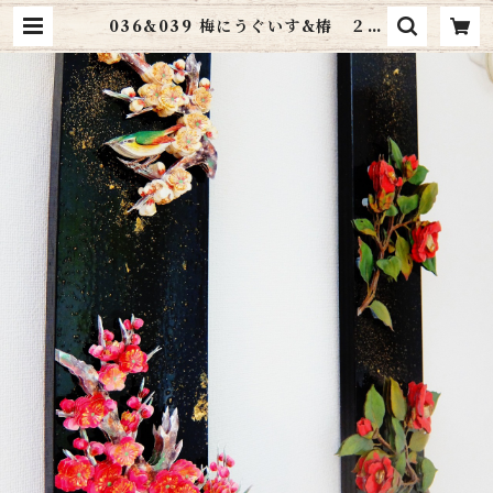
036&039 梅にうぐいす&椿 ２本
セット 送料無料 | art cottage
シャドーボックス通販