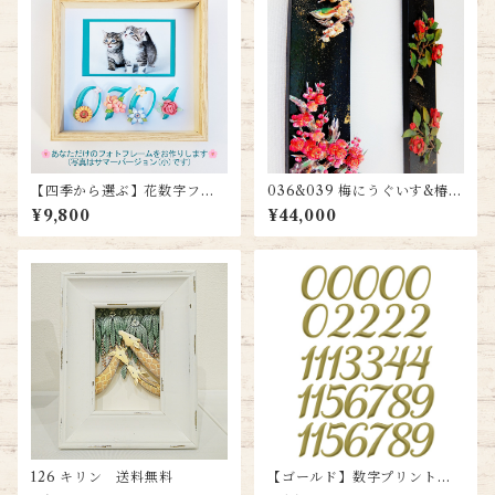
【四季から選ぶ】花数字フォ
036&039 梅にうぐいす&椿
トフレーム（スモールサイ
２本セット 送料無料
¥9,800
¥44,000
ズ）
126 キリン 送料無料
【ゴールド】数字プリント＜A
4サイズ＞ 送料込み