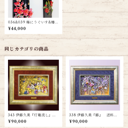
036&039 梅にうぐいす&椿
２本セット 送料無料
¥44,000
同じカテゴリの商品
343 伊藤久美『灯篭流し』
338 伊藤久美『藤』 送料無
送料無料
料
¥90,000
¥90,000