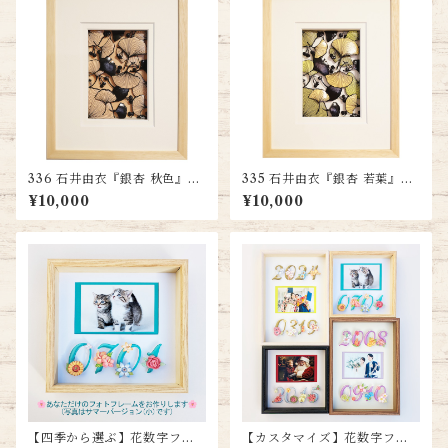
336 石井由衣『銀杏 秋色』
335 石井由衣『銀杏 若葉』
送料無料
送料無料
¥10,000
¥10,000
【四季から選ぶ】花数字フォ
【カスタマイズ】花数字フォ