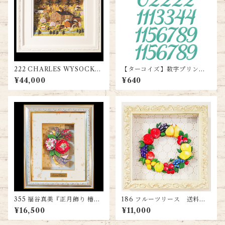
222 CHARLES WYSOCKI
【ターコイズ】数字プリント
『春』 送料無料
＜A4サイズ＞ 送料込み
¥44,000
¥640
355 福谷真美『正月飾り 椿』
186 フルーツリース 送料無
送料無料
料
¥16,500
¥11,000