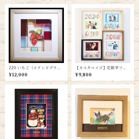
220 いちご（ステンドグラス
【カスタマイズ】花数字フォ
額） 送料無料
トフレーム（スモールサイ
¥12,000
¥9,800
ズ）